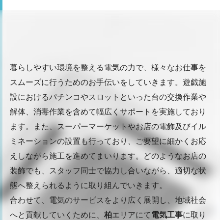
暮らしやすい環境を整える電気の力で、様々なお仕事を
スムーズに行うためのお手伝いをしていきます。遊戯施
設におけるパチンコやスロットといった台の交換作業や
解体、消毒作業を含めて幅広くサポートを実施しており
ます。また、スーパーマーケットやお店の電飾及びイル
ミネーションの設置も行っており、ご要望に細かくお応
えしながら施工を進めてまいります。どのようなお店の
装飾でも、スタッフ同士で協力し合いながら、適切な状
態へ整えられるように取り組んでいきます。
合わせて、電気のサービスをより広く展開し、地域社会
へと貢献していくために、
柏
エリアにて
電気工事
に取り