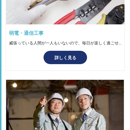
弱電・通信工事
威張っている人間が一人もいないので、毎日が楽しく過ごせる会社です！ 稼ぎたい方は、シフトをうまく組んでくれるので、希望する事を叶えるために努力してくれる会社です。 イルミネーションのなどの施工は、完成した後の達成感がありやりがいのある仕事です！ 新規事業への挑戦もチャレンジを一緒にさせてもらえるので、キャリアアップに繋がる仕事です！ 和気あいあいとしていて、居心地が良く人間関係のストレスがないので働きやすいです！
詳しく見る