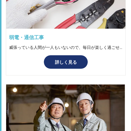
弱電・通信工事
威張っている人間が一人もいないので、毎日が楽しく過ごせる会社です！ 稼ぎたい方は、シフトをうまく組んでくれるので、希望する事を叶えるために努力してくれる会社です。 イルミネーションのなどの施工は、完成した後の達成感がありやりがいのある仕事です！ 新規事業への挑戦もチャレンジを一緒にさせてもらえるので、キャリアアップに繋がる仕事です！ 和気あいあいとしていて、居心地が良く人間関係のストレスがないので働きやすいです！
詳しく見る